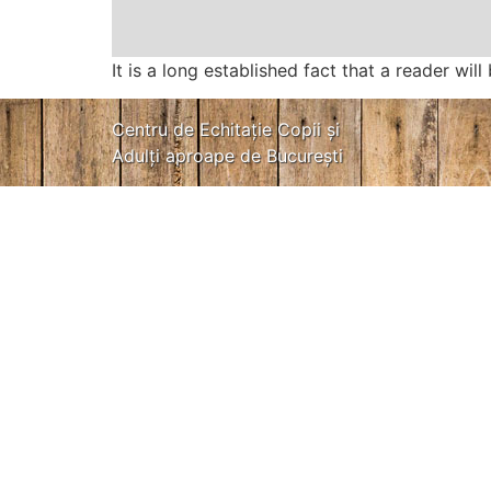
It is a long established fact that a reader wi
Centru de Echitație Copii și
Adulți aproape de București